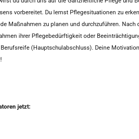
wirst du durch uns auf die Ganzheitliche Pflege und
ens vorbereitet. Du lernst Pflegesituationen zu erke
tende Maßnahmen zu planen und
durchzuführen. Nach 
ahmen ihrer Pflege
bedürftigkeit oder Beeinträchtigu
 Berufsreife (Hauptschulabschluss).
Deine Motivation
!
toren jetzt: