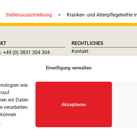
Stellenausschreibung
>
Kranken- und Altenpflegehelfer:i
AKT
RECHTLICHES
Kontakt
n: +49 (0) 3831 304 304
Impressum
49 (0) 3831 304 314
Datenschutzerklärung
Einwilligung verwalten
:
info@wfehst.de
Barrierefreiheitserklärung
Cookie-Richtlinie
hnologien wie
arauf
nen wir Daten
Akzeptieren
e verarbeiten.
, können
.