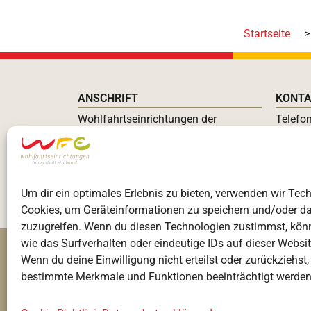
Startseite
>
ANSCHRIFT
KONT
Wohlfahrtseinrichtungen der
Telefo
Hansestadt Stralsund gGmbH
Fax: +
Grünhufer Bogen 1a
E-Mail
18437 Stralsund
Um dir ein optimales Erlebnis zu bieten, verwenden wir Tec
Cookies, um Geräteinformationen zu speichern und/oder d
zuzugreifen. Wenn du diesen Technologien zustimmst, kön
wie das Surfverhalten oder eindeutige IDs auf dieser Websit
Wenn du deine Einwilligung nicht erteilst oder zurückziehst
bestimmte Merkmale und Funktionen beeinträchtigt werden